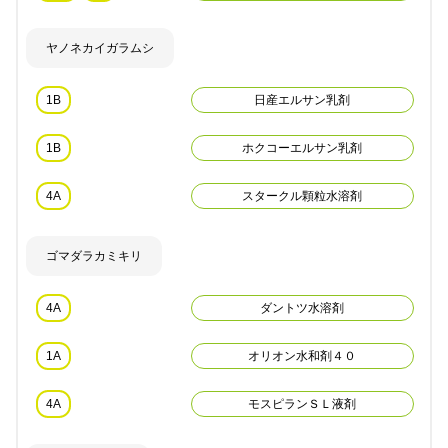
ヤノネカイガラムシ
1B
日産エルサン乳剤
1B
ホクコーエルサン乳剤
4A
スタークル顆粒水溶剤
ゴマダラカミキリ
4A
ダントツ水溶剤
1A
オリオン水和剤４０
4A
モスピランＳＬ液剤