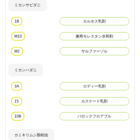
ミカンサビダニ
1B
カルホス乳剤
M10
兼商モレスタン水和剤
M2
サルファーゾル
ミカンハダニ
3A
ロディー乳剤
15
カスケード乳剤
10B
バロックフロアブル
カミキリムシ類幼虫