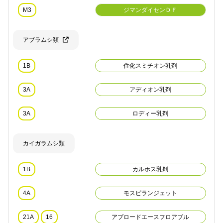
M3
ジマンダイセンＤＦ
アブラムシ類
1B
住化スミチオン乳剤
3A
アディオン乳剤
3A
ロディー乳剤
カイガラムシ類
1B
カルホス乳剤
4A
モスピランジェット
21A
16
アプロードエースフロアブル