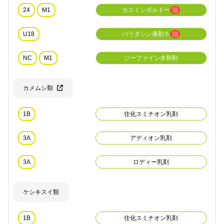
24
M1
カスミンボルドー
治
U18
バリダシン液剤５
治
NC
M1
ジーファイン水和剤
カメムシ類
1B
住化スミチオン乳剤
3A
アディオン乳剤
3A
ロディー乳剤
ケシキスイ類
1B
住化スミチオン乳剤