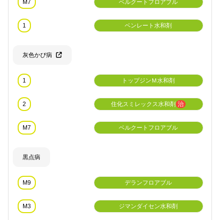
M7
ベルクートフロアブル
1
ベンレート水和剤
灰色かび病
1
トップジンＭ水和剤
2
住化スミレックス水和剤
治
M7
ベルクートフロアブル
黒点病
M9
デランフロアブル
M3
ジマンダイセン水和剤