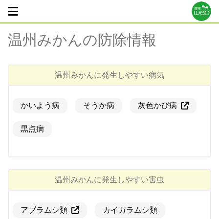
温州みかん
の防除情報
温州みかん
に発生しやすい病気
かいよう病
そうか病
灰色かび病
黒点病
温州みかん
に発生しやすい害虫
アブラムシ類
カイガラムシ類